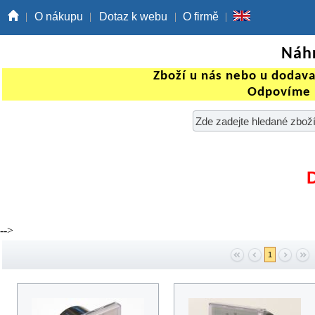
O nákupu
Dotaz k webu
O firmě
Náhr
Zboží u nás nebo u dodav
Odpovíme 
-->
1