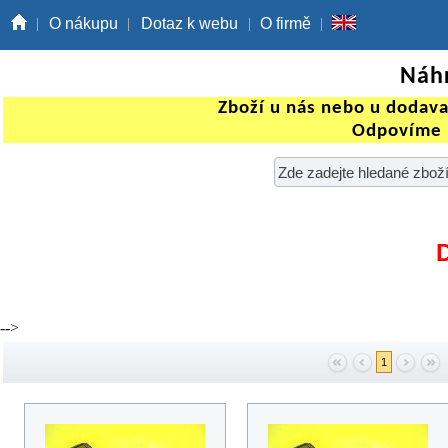
O nákupu
Dotaz k webu
O firmě
Náhr
Zboží u nás nebo u dodav
Odpovíme 
-->
1