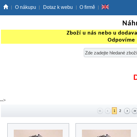
O nákupu
Dotaz k webu
O firmě
Náhr
Zboží u nás nebo u dodav
Odpovíme 
-->
1
2