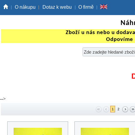
O nákupu
Dotaz k webu
O firmě
Náhr
Zboží u nás nebo u dodav
Odpovíme 
-->
1
2