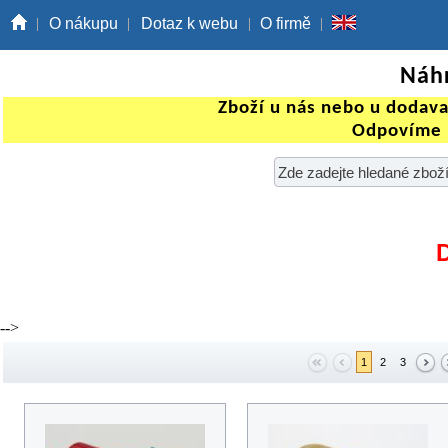
O nákupu
Dotaz k webu
O firmě
Náhr
Zboží u nás nebo u dodav
Odpovíme 
-->
1
2
3