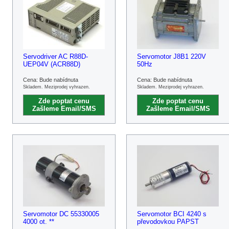
Servodriver AC R88D-
Servomotor J8B1 220V
UEP04V (ACR88D)
50Hz
Cena: Bude nabídnuta
Cena: Bude nabídnuta
Skladem. Meziprodej vyhrazen.
Skladem. Meziprodej vyhrazen.
Zde poptat cenu
Zde poptat cenu
Zašleme Email/SMS
Zašleme Email/SMS
Servomotor DC 55330005
Servomotor BCI 4240 s
4000 ot. **
převodovkou PAPST