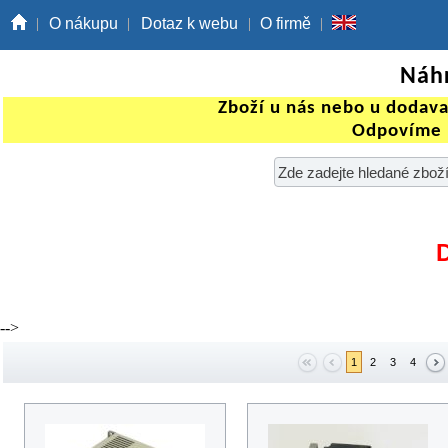
O nákupu
Dotaz k webu
O firmě
Náhr
Zboží u nás nebo u dodav
Odpovíme 
-->
1
2
3
4