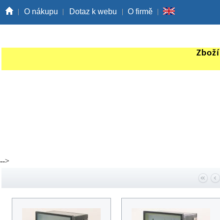
O nákupu
Dotaz k webu
O firmě
Zboží
-->