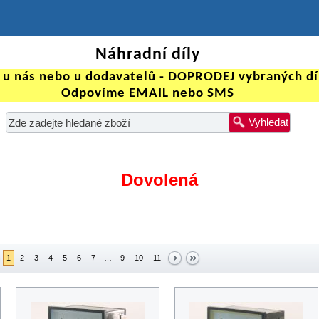
Náhradní díly
 u nás nebo u dodavatelů - DOPRODEJ vybraných dí
Odpovíme EMAIL nebo SMS
Vyhledat
Dovolená
1
2
3
4
5
6
7
…
9
10
11