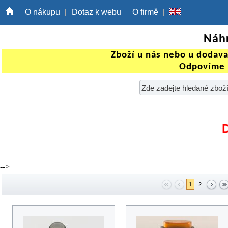
O nákupu
Dotaz k webu
O firmě
Náhr
Zboží u nás nebo u dodav
Odpovíme 
-->
1
2