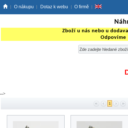
O nákupu
Dotaz k webu
O firmě
Náhr
Zboží u nás nebo u dodav
Odpovíme 
-->
1