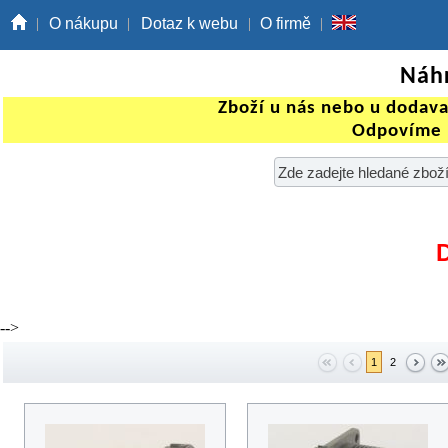
O nákupu
Dotaz k webu
O firmě
Náhr
Zboží u nás nebo u dodav
Odpovíme 
-->
1
2