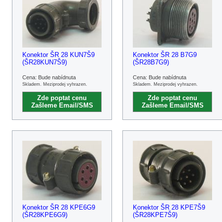
Konektor ŠR 28 KUN7Š9
Konektor ŠR 28 B7G9
(ŠR28KUN7Š9)
(ŠR28B7G9)
Cena: Bude nabídnuta
Cena: Bude nabídnuta
Skladem. Meziprodej vyhrazen.
Skladem. Meziprodej vyhrazen.
Zde poptat cenu
Zde poptat cenu
Zašleme Email/SMS
Zašleme Email/SMS
Konektor ŠR 28 KPE6G9
Konektor ŠR 28 KPE7Š9
(ŠR28KPE6G9)
(ŠR28KPE7Š9)