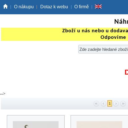
O nákupu
Dotaz k webu
O firmě
Náhr
Zboží u nás nebo u dodav
Odpovíme 
-->
1