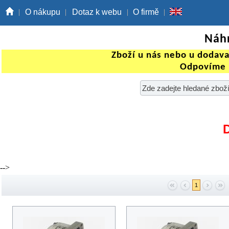
O nákupu
Dotaz k webu
O firmě
Náhr
Zboží u nás nebo u dodav
Odpovíme 
-->
1