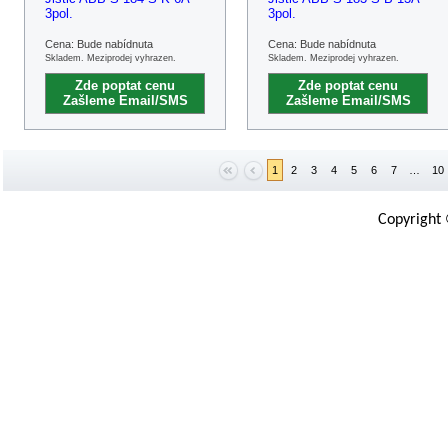
3pol.
3pol.
Cena: Bude nabídnuta
Cena: Bude nabídnuta
Skladem. Meziprodej vyhrazen.
Skladem. Meziprodej vyhrazen.
Zde poptat cenu
Zde poptat cenu
Zašleme Email/SMS
Zašleme Email/SMS
1
2
3
4
5
6
7
…
10
Copyright 