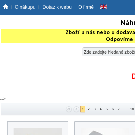
O nákupu
Dotaz k webu
O firmě
Náhr
Zboží u nás nebo u dodav
Odpovíme 
-->
1
2
3
4
5
6
7
…
10