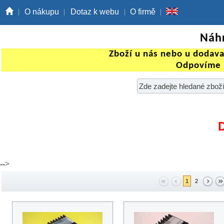
O nákupu
Dotaz k webu
O firmě
Náhr
Zboží u nás nebo u dodav
Odpovíme 
-->
1
2