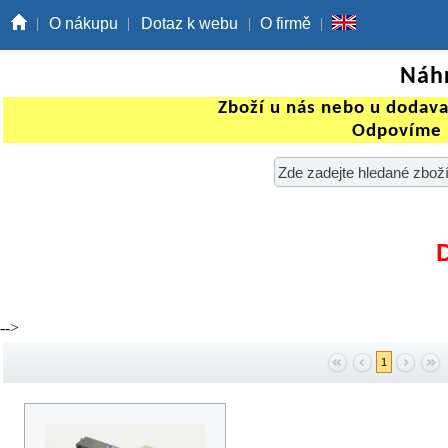
O nákupu
Dotaz k webu
O firmě
Náhr
Zboží u nás nebo u dodav
Odpovíme 
-->
1