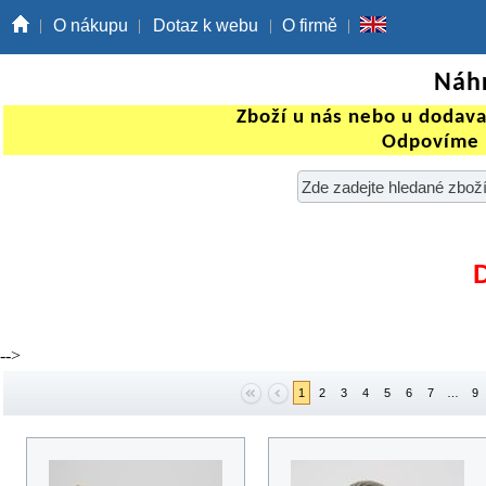
O nákupu
Dotaz k webu
O firmě
Náhr
Zboží u nás nebo u dodav
Odpovíme 
-->
1
2
3
4
5
6
7
…
9