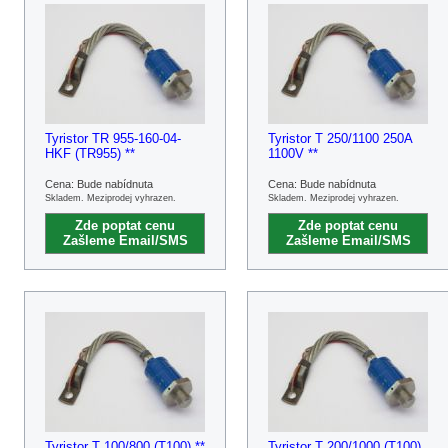
Tyristor TR 955-160-04-
Tyristor T 250/1100 250A
HKF (TR955) **
1100V **
Cena: Bude nabídnuta
Cena: Bude nabídnuta
Skladem. Meziprodej vyhrazen.
Skladem. Meziprodej vyhrazen.
Zde poptat cenu
Zde poptat cenu
Zašleme Email/SMS
Zašleme Email/SMS
Tyristor T 100/800 (T100) **
Tyristor T 200/1000 (T100)