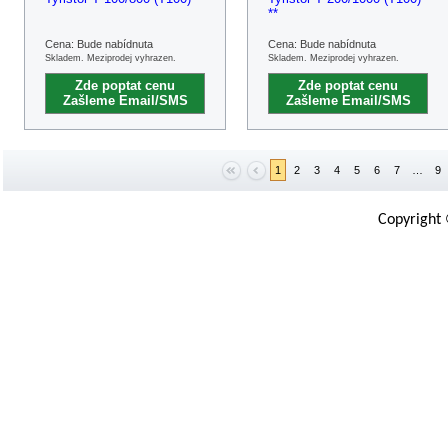
**
Cena: Bude nabídnuta
Cena: Bude nabídnuta
Skladem. Meziprodej vyhrazen.
Skladem. Meziprodej vyhrazen.
Zde poptat cenu
Zde poptat cenu
Zašleme Email/SMS
Zašleme Email/SMS
1
2
3
4
5
6
7
…
9
Copyright 