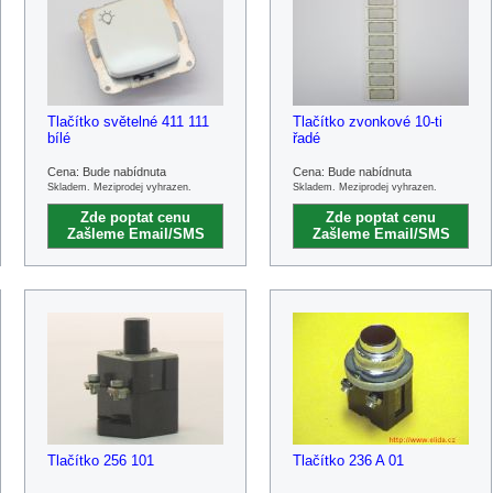
Tlačítko světelné 411 111
Tlačítko zvonkové 10-ti
bílé
řadé
Cena: Bude nabídnuta
Cena: Bude nabídnuta
Skladem. Meziprodej vyhrazen.
Skladem. Meziprodej vyhrazen.
Zde poptat cenu
Zde poptat cenu
Zašleme Email/SMS
Zašleme Email/SMS
Tlačítko 256 101
Tlačítko 236 A 01