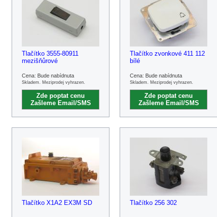
Tlačítko 3555-80911
Tlačítko zvonkové 411 112
mezišňůrové
bílé
Cena: Bude nabídnuta
Cena: Bude nabídnuta
Skladem. Meziprodej vyhrazen.
Skladem. Meziprodej vyhrazen.
Zde poptat cenu
Zde poptat cenu
Zašleme Email/SMS
Zašleme Email/SMS
Tlačítko X1A2 EX3M SD
Tlačítko 256 302