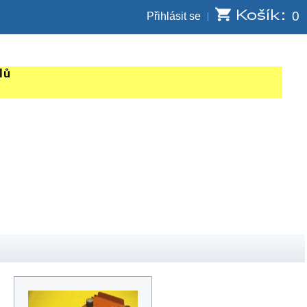
0
Přihlásit se
lů