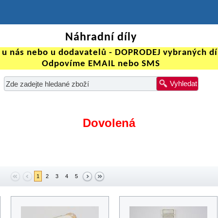
Náhradní díly
 u nás nebo u dodavatelů - DOPRODEJ vybraných dí
Odpovíme EMAIL nebo SMS
Vyhledat
Dovolená
1
2
3
4
5