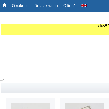
O nákupu
Dotaz k webu
O firmě
Zboží
-->