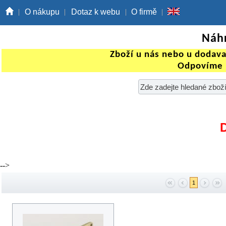
O nákupu
Dotaz k webu
O firmě
Náhr
Zboží u nás nebo u dodav
Odpovíme 
-->
1